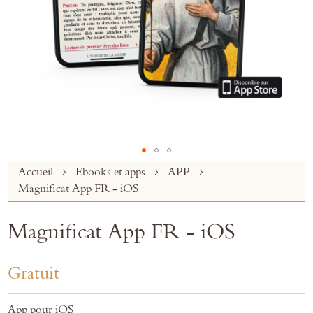
Skip
Accueil
Ebooks et apps
APP
to
Magnificat App FR - iOS
the
beginning
Magnificat App FR - iOS
of
the
images
Gratuit
gallery
App pour iOS