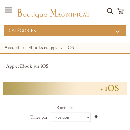
Recher
Mo
CATÉGORIES
Accueil
Ebooks et apps
iOS
App et iBook sur iOS
8
articles
Par
Trier par
ordre
décroissant