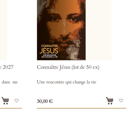
e 2027
Connaître Jésus (lot de 50 ex)
t dans un
Une rencontre qui change la vie
Ajouter
Ajou
30,00 €
à
à
mes
mes
favoris
favor