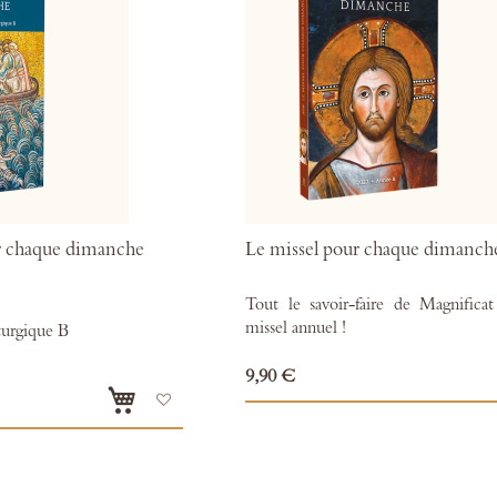
r chaque dimanche
Le missel pour chaque dimanch
Tout le savoir-faire de Magnifica
missel annuel !
turgique B
9,90 €
Ajouter
à
mes