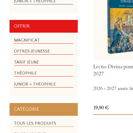
JUNIOR + THEOPHILE
OFFRIR
MAGNIFICAT
OFFRES JEUNESSE
TARIF JEUNE
Lectio Divina pou
THÉOPHILE
2027
JUNIOR + THEOPHILE
2026 - 2027 année li
19,90 €
CATÉGORIE
TOUS LES PRODUITS