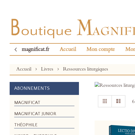
magnificat.fr
Accueil
Mon compte
Mon
Accueil
Livres
Ressources liturgiques
ABONNEMENTS
Afficher
Grille
Liste
6
MAGNIFICAT
en
MAGNIFICAT JUNIOR
THÉOPHILE