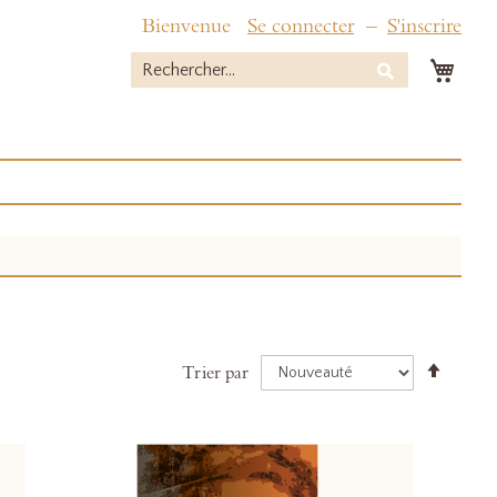
Bienvenue
Se connecter
S'inscrire
Mon 
Rechercher
Rechercher
Par
Trier par
ordre
décroi