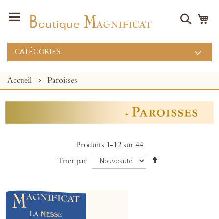
Recher
Mo
CATÉGORIES
Accueil
Paroisses
Produits
1
-
12
sur
44
Par
Trier par
ordre
décroissant