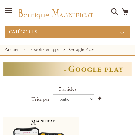
Recher
Mo
CATÉGORIES
Accueil
Ebooks et apps
Google Play
5
articles
Par
Trier par
ordre
décroissant