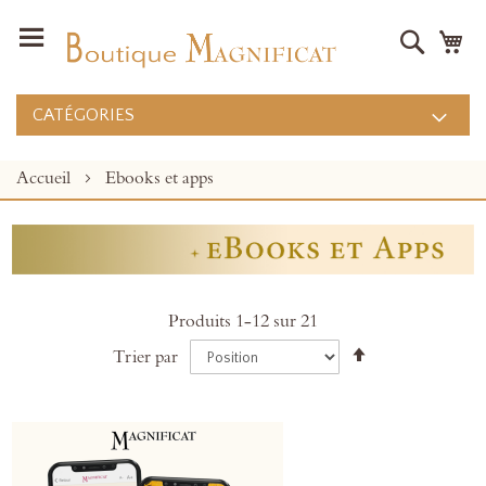
Recher
Mo
CATÉGORIES
Accueil
Ebooks et apps
Produits
1
-
12
sur
21
Par
Trier par
ordre
décroissant