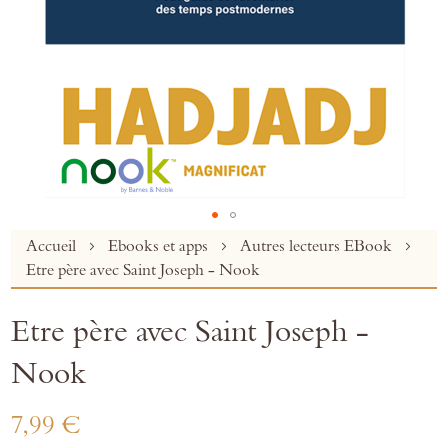
Skip
Accueil
Ebooks et apps
Autres lecteurs EBook
to
Etre père avec Saint Joseph - Nook
the
beginning
Etre père avec Saint Joseph -
of
the
Nook
images
gallery
7,99 €