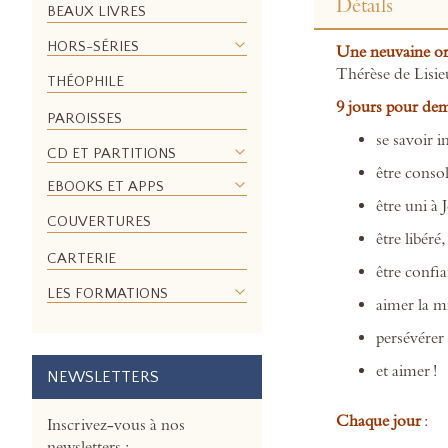
Détails
the
BEAUX LIVRES
beginning
HORS-SÉRIES
Une neuvaine ori
of
Thérèse de Lisie
the
THÉOPHILE
images
9 jours pour de
PAROISSES
gallery
se savoir 
CD ET PARTITIONS
être conso
EBOOKS ET APPS
être uni à 
COUVERTURES
être libéré,
CARTERIE
être confi
LES FORMATIONS
aimer la m
persévérer 
et aimer !
NEWSLETTERS
Chaque jour
:
Inscrivez-vous à nos
newsletters :