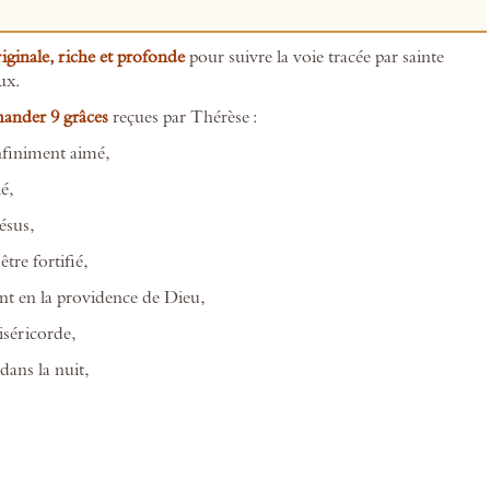
ginale, riche et profonde
pour suivre la voie tracée par sainte
ux.
mander 9 grâces
reçues par Thérèse :
infiniment aimé,
lé,
Jésus,
 être fortifié,
ant en la providence de Dieu,
iséricorde,
dans la nuit,