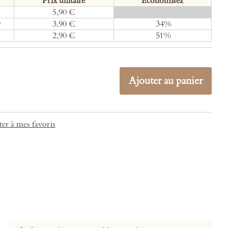
Prix unitaire
Economisez
5,90 €
0
%
9
3,90 €
34
%
2,90 €
51
%
Ajouter au panier
er à mes favoris