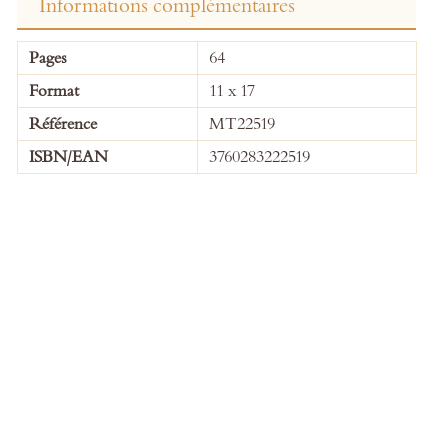
Informations complémentaires
Plus
Pages
64
d’information
Format
11 x 17
Référence
MT22519
ISBN/EAN
3760283222519