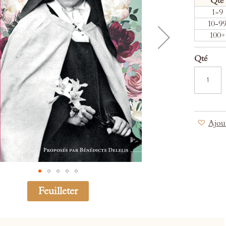
Qté
1-9
10-9
100+
Qté
Ajout
Feuilleter