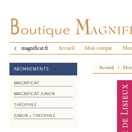
magnificat.fr
Accueil
Mon compte
Mon
Accueil
Hors
ABONNEMENTS
Skip
MAGNIFICAT
to
MAGNIFICAT JUNIOR
the
end
THÉOPHILE
of
the
JUNIOR + THEOPHILE
images
gallery