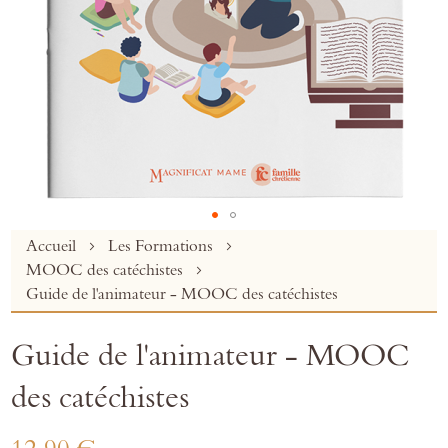
Skip
Accueil
Les Formations
to
MOOC des catéchistes
the
Guide de l'animateur - MOOC des catéchistes
beginning
of
Guide de l'animateur - MOOC
the
images
des catéchistes
gallery