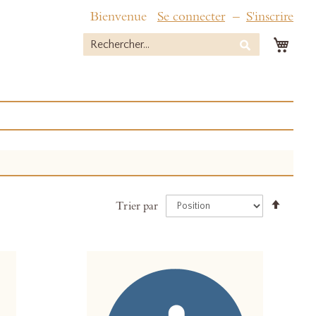
Bienvenue
Se connecter
S'inscrire
Mon 
Rechercher
Rechercher
Par
Trier par
ordre
décroi