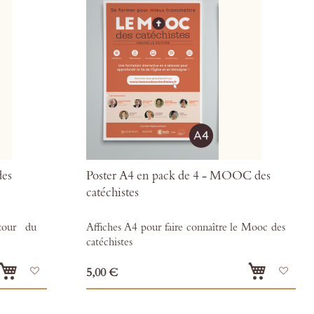
des
Poster A4 en pack de 4 - MOOC des
catéchistes
tour du
Affiches A4 pour faire connaître le Mooc des
catéchistes
Ajouter
Ajou
5,00 €
à
à