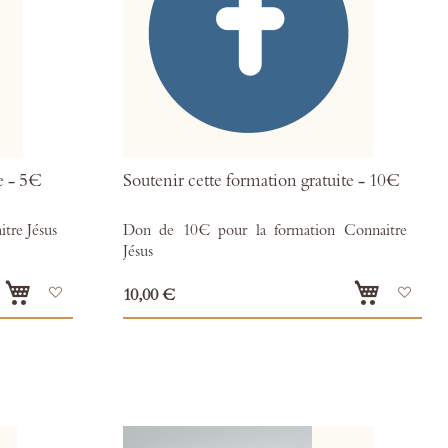
e - 5€
Soutenir cette formation gratuite - 10€
tre Jésus
Don de 10€ pour la formation Connaitre
Jésus
Ajouter
Ajou
10,00 €
à
à
mes
mes
favoris
favor