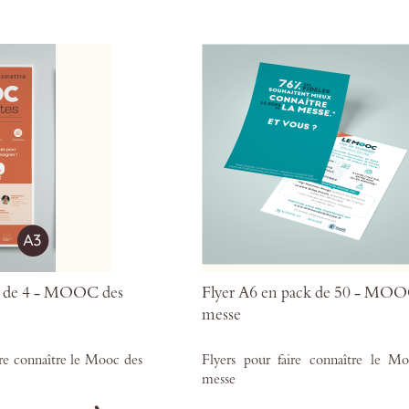
mes
favoris
k de 4 - MOOC des
Flyer A6 en pack de 50 - MOO
messe
ire connaître le Mooc des
Flyers pour faire connaître le M
messe