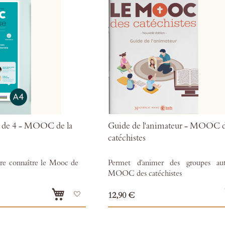
k de 4 - MOOC de la
Guide de l'animateur - MOOC 
catéchistes
ire connaître le Mooc de
Permet d'animer des groupes au
MOOC des catéchistes
Ajouter
12,90 €
à