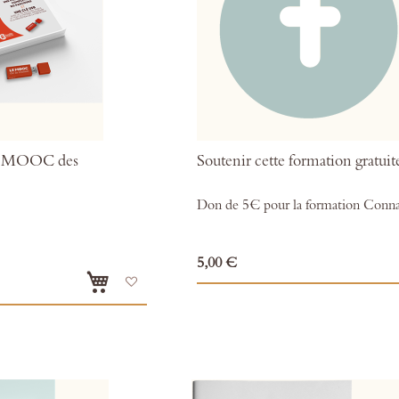
 - MOOC des
Soutenir cette formation gratuit
Don de 5€ pour la formation Connai
5,00 €
Ajouter
à
mes
favoris