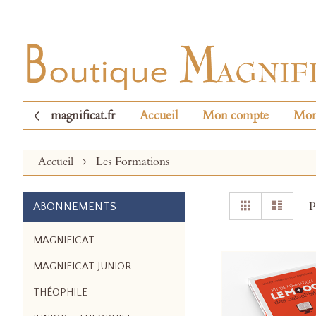
magnificat.fr
Accueil
Mon compte
Mon
Accueil
Les Formations
Afficher
Grille
Liste
P
ABONNEMENTS
en
MAGNIFICAT
MAGNIFICAT JUNIOR
THÉOPHILE