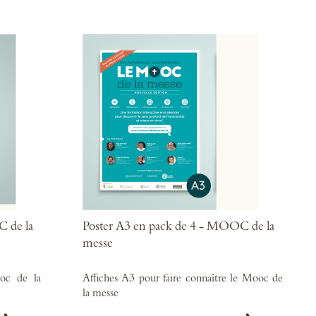
mes
mes
favoris
favor
C de la
Poster A3 en pack de 4 - MOOC de la
messe
ooc de la
Affiches A3 pour faire connaître le Mooc de
la messe