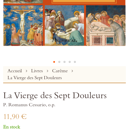
Skip
Accueil
Livres
Carême
to
La Vierge des Sept Douleurs
the
beginning
La Vierge des Sept Douleurs
of
the
P. Romanus Cessario, o.p.
images
gallery
11,90 €
En stock