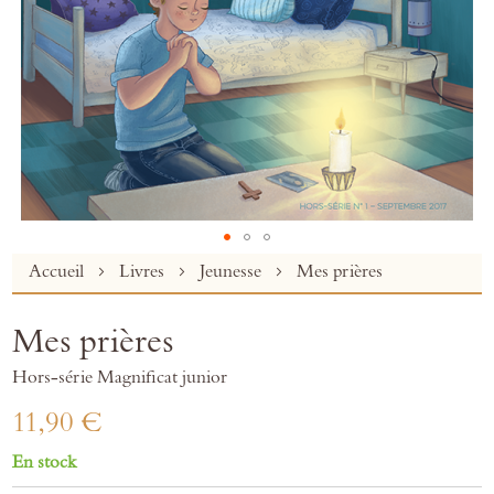
Skip
Accueil
Livres
Jeunesse
Mes prières
to
the
Mes prières
beginning
of
Hors-série Magnificat junior
the
images
11,90 €
gallery
En stock