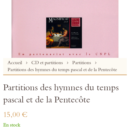
Skip
Accueil
CD et partitions
Partitions
to
Partitions des hymnes du temps pascal et de la Pentecôte
the
beginning
Partitions des hymnes du temps
of
the
pascal et de la Pentecôte
images
gallery
15,00 €
En stock