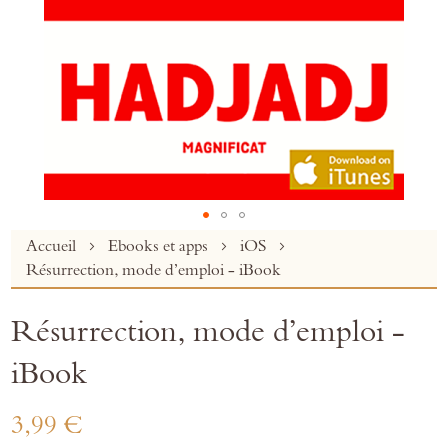
Skip
Accueil
Ebooks et apps
iOS
to
Résurrection, mode d’emploi - iBook
the
beginning
Résurrection, mode d’emploi -
of
the
iBook
images
gallery
3,99 €