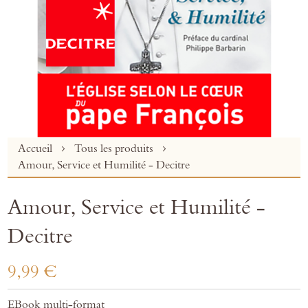
Skip
Accueil
Tous les produits
to
Amour, Service et Humilité - Decitre
the
beginning
Amour, Service et Humilité -
of
the
Decitre
images
gallery
9,99 €
EBook multi-format