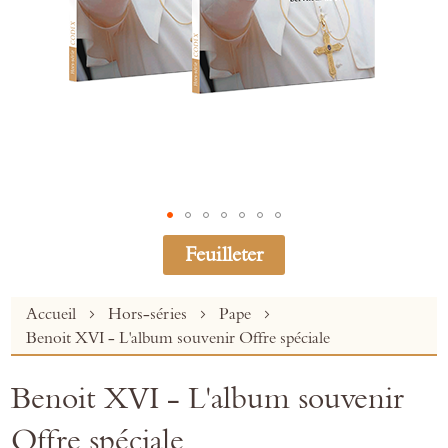
Feuilleter
Skip
Accueil
Hors-séries
Pape
to
Benoit XVI - L'album souvenir Offre spéciale
the
beginning
Benoit XVI - L'album souvenir
of
the
Offre spéciale
images