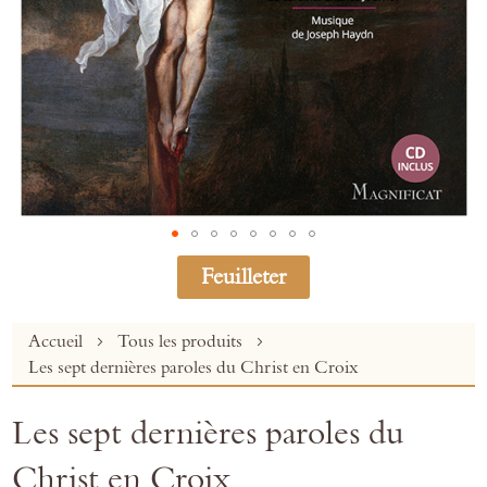
Feuilleter
Skip
Accueil
Tous les produits
to
Les sept dernières paroles du Christ en Croix
the
beginning
Les sept dernières paroles du
of
the
Christ en Croix
images