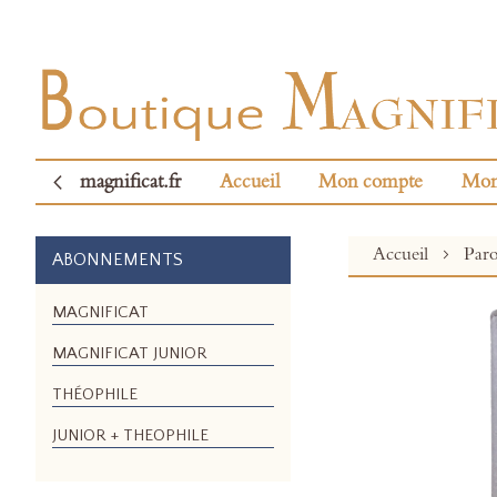
magnificat.fr
Accueil
Mon compte
Mon
Accueil
Paro
ABONNEMENTS
Skip
MAGNIFICAT
to
MAGNIFICAT JUNIOR
the
end
THÉOPHILE
of
the
JUNIOR + THEOPHILE
images
gallery