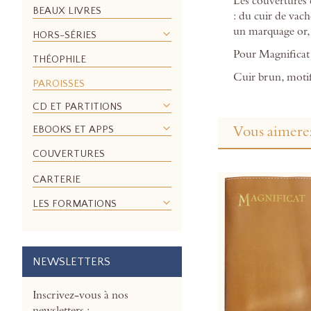
Les couvertures e
of
BEAUX LIVRES
: du cuir de vache
the
un marquage or, 
images
HORS-SÉRIES
gallery
Pour Magnificat 
THÉOPHILE
Cuir brun, motif
PAROISSES
CD ET PARTITIONS
Vous aimerez
EBOOKS ET APPS
COUVERTURES
CARTERIE
LES FORMATIONS
NEWSLETTERS
Inscrivez-vous à nos
newsletters :