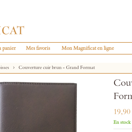
 panier
Mes favoris
Mon Magnificat en ligne
isses
Couverture cuir brun - Grand Format
Couv
For
19,90
En stock