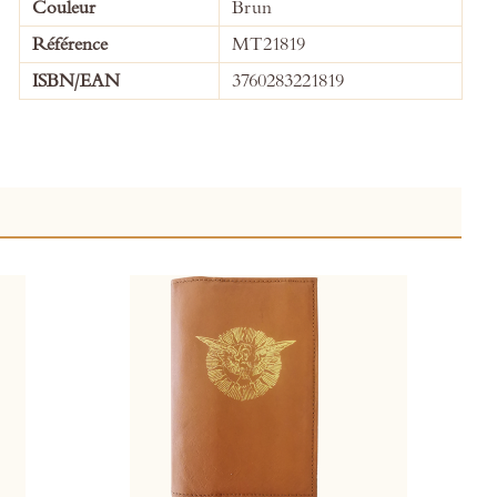
Plus
Couleur
Brun
d’information
Référence
MT21819
ISBN/EAN
3760283221819