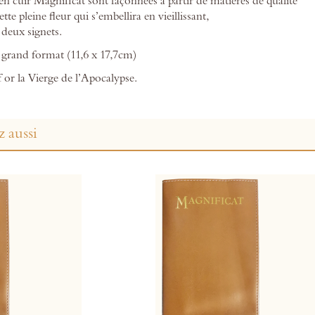
n cuir Magnificat sont façonnées à partir de matières de qualité
tte pleine fleur qui s’embellira en vieillissant,
deux signets.
grand format (11,6 x 17,7cm)
 or la Vierge de l’Apocalypse.
 aussi