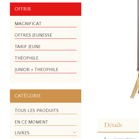
OFFRIR
MAGNIFICAT
OFFRES JEUNESSE
TARIF JEUNE
THÉOPHILE
JUNIOR + THEOPHILE
CATÉGORIE
TOUS LES PRODUITS
Skip
to
EN CE MOMENT
Détails
the
LIVRES
beginning