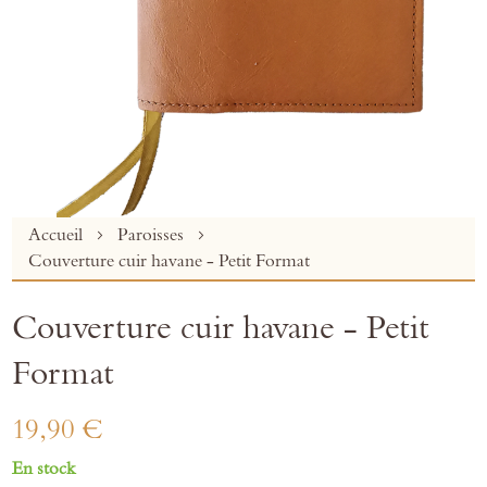
Skip
Accueil
Paroisses
to
Couverture cuir havane - Petit Format
the
beginning
Couverture cuir havane - Petit
of
the
Format
images
gallery
19,90 €
En stock